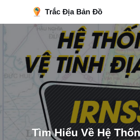
Trắc Địa Bản Đồ
Chuyển
tới
nội
dung
Tìm Hiểu Về Hệ Thốn