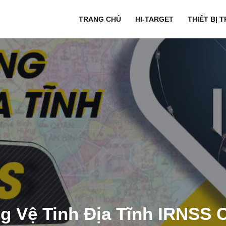
TRANG CHỦ
HI-TARGET
THIẾT BỊ 
g Vệ Tinh Địa Tĩnh IRNSS 