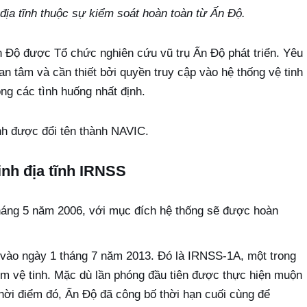
địa tĩnh thuộc sự kiểm soát hoàn toàn từ Ấn Độ.
Ấn Độ được Tổ chức nghiên cứu vũ trụ Ấn Độ phát triển. Yêu
an tâm và cần thiết bởi quyền truy cập vào hệ thống vệ tinh
g các tình huống nhất định.
ĩnh được đổi tên thành NAVIC.
tinh địa tĩnh IRNSS
háng 5 năm 2006, với mục đích hệ thống sẽ được hoàn
 vào ngày 1 tháng 7 năm 2013. Đó là IRNSS-1A, một trong
hùm vệ tinh. Mặc dù lần phóng đầu tiên được thực hiện muộn
hời điểm đó, Ấn Độ đã công bố thời hạn cuối cùng để