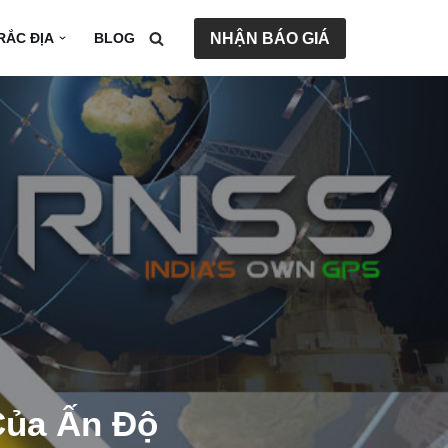
NHẬN BÁO GIÁ
TRẮC ĐỊA
BLOG
Của Ấn Độ