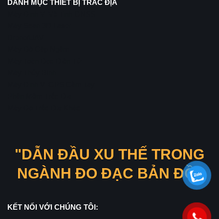
DANH MỤC THIẾT BỊ TRẮC ĐỊA
Máy Định Vị Vệ Tinh GNSS
Máy Scan 3D Laser
Drone/UAV
Máy Dò Cáp Ngầm
Máy Toàn Đạc Điện Tử
Máy Thủy Bình
Máy Định Vị GPS Cầm Tay
Phần Mềm Trắc Địa
Máy Đo Trắc Địa Khác
"DẪN ĐẦU XU THẾ TRONG
NGÀNH ĐO ĐẠC BẢN ĐỒ"
KẾT NỐI VỚI CHÚNG TÔI: