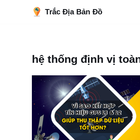
Trắc Địa Bản Đồ
Chuyển
tới
nội
dung
hệ thống định vị toà