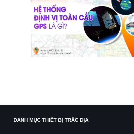
DANH MỤC THIẾT BỊ TRẮC ĐỊA
Máy Định Vị Vệ Tinh GNSS