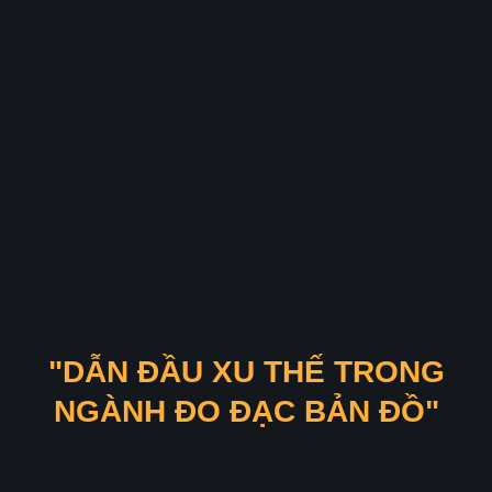
Máy Scan 3D Laser
Drone/UAV
Máy Dò Cáp Ngầm
Máy Toàn Đạc Điện Tử
Máy Thủy Bình
Máy Định Vị GPS Cầm Tay
Phần Mềm Trắc Địa
Máy Đo Trắc Địa Khác
"DẪN ĐẦU XU THẾ TRONG
NGÀNH ĐO ĐẠC BẢN ĐỒ"