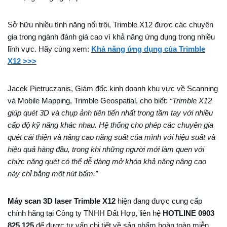
Sở hữu nhiều tính năng nổi trội, Trimble X12 được các chuyên
gia trong ngành đánh giá cao vì khả năng ứng dụng trong nhiều
lĩnh vực. Hãy cùng xem:
Khả năng ứng dụng của Trimble
X12 >>>
Jacek Pietruczanis, Giám đốc kinh doanh khu vực về Scanning
và Mobile Mapping, Trimble Geospatial, cho biết:
“Trimble X12
giúp quét 3D và chụp ảnh tiên tiến nhất trong tầm tay với nhiều
cấp độ kỹ năng khác nhau. Hệ thống cho phép các chuyên gia
quét cải thiện và nâng cao năng suất của mình với hiệu suất và
hiệu quả hàng đầu, trong khi những người mới làm quen với
chức năng quét có thể dễ dàng mở khóa khả năng nâng cao
này chỉ bằng một nút bấm.”
Máy scan 3D laser Trimble X12
hiện đang được cung cấp
chính hãng tại Công ty TNHH Đất Hợp, liên hệ
HOTLINE 0903
825 125
để được tư vấn chi tiết về sản phẩm hoàn toàn miễn