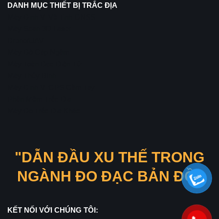
DANH MỤC THIẾT BỊ TRẮC ĐỊA
Máy Định Vị Vệ Tinh GNSS
Máy Scan 3D Laser
Drone/UAV
Máy Dò Cáp Ngầm
Máy Toàn Đạc Điện Tử
Máy Thủy Bình
Máy Định Vị GPS Cầm Tay
Phần Mềm Trắc Địa
Máy Đo Trắc Địa Khác
"DẪN ĐẦU XU THẾ TRONG
NGÀNH ĐO ĐẠC BẢN ĐỒ"
KẾT NỐI VỚI CHÚNG TÔI: