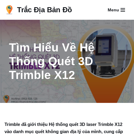
Trắc Địa Bản Đồ
Menu
Chuyển
tới
nội
dung
Tìm Hiểu Về Hệ
Thống Quét 3D
Trimble X12
Trimble đã giới thiệu Hệ thống quét 3D laser Trimble X12
vào danh mục quét không gian địa lý của mình, cung cấp