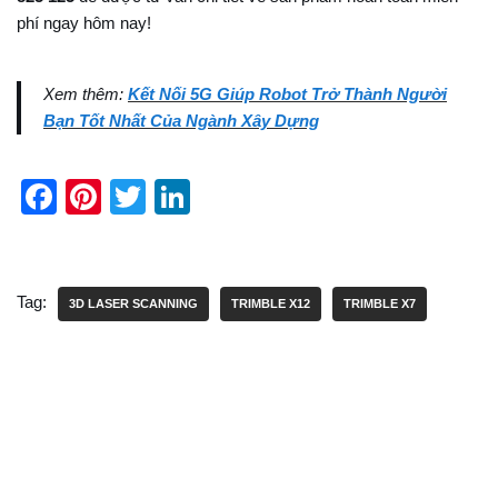
phí ngay hôm nay!
Xem thêm:
Kết Nối 5G Giúp Robot Trở Thành Người
Bạn Tốt Nhất Của Ngành Xây Dựng
F
Pi
T
Li
a
nt
wi
n
c
er
tt
k
e
e
er
e
Tag:
3D LASER SCANNING
TRIMBLE X12
TRIMBLE X7
b
st
dI
o
n
o
k