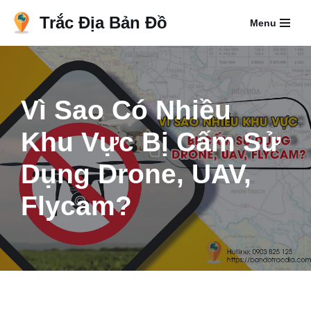
Trắc Địa Bản Đồ
Menu
Chuyển
tới
nội
dung
Vì Sao Có Nhiều
Khu Vực Bị Cấm Sử
Dụng Drone, UAV,
Flycam?