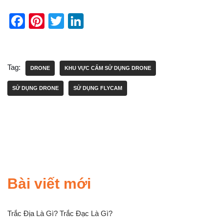
F
Pi
T
Li
a
nt
wi
n
c
er
tt
k
e
e
er
e
Tag:
DRONE
KHU VỰC CẤM SỬ DỤNG DRONE
b
st
dI
SỬ DỤNG DRONE
SỬ DỤNG FLYCAM
o
n
o
k
Bài viết mới
Trắc Địa Là Gì? Trắc Đạc Là Gì?