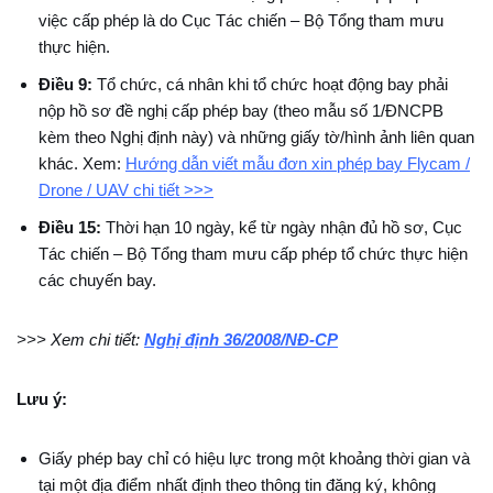
việc cấp phép là do Cục Tác chiến – Bộ Tổng tham mưu
thực hiện.
Điều 9:
Tổ chức, cá nhân khi tổ chức hoạt động bay phải
nộp hồ sơ đề nghị cấp phép bay (theo mẫu số 1/ĐNCPB
kèm theo Nghị định này) và những giấy tờ/hình ảnh liên quan
khác. Xem:
Hướng dẫn viết mẫu đơn xin phép bay Flycam /
Drone / UAV chi tiết >>>
Điều 15:
Thời hạn 10 ngày, kể từ ngày nhận đủ hồ sơ, Cục
Tác chiến – Bộ Tổng tham mưu cấp phép tổ chức thực hiện
các chuyến bay.
>>> Xem chi tiết:
Nghị định 36/2008/NĐ-CP
Lưu ý:
Giấy phép bay chỉ có hiệu lực trong một khoảng thời gian và
tại một địa điểm nhất định theo thông tin đăng ký, không